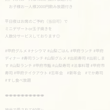
お子様お一人様2000円飲み放題付き
平日夜はお席のご予約（当日可）で
ミニデザートor玉子焼きを
人数分サービスしております🙂
#甲府グルメ #ナシウマ #山梨ごはん #甲府ランチ #甲府
ディナー #寿司ランチ #山梨グルメ #出前寿司 #出前しま
す #山梨ランチ #甲府市鮨 #山梨寿司 #法事料理 #甲府市
寿司 #甲府テイクアウト #忘年会 #新年会 #でか寿司
#すし食べ放題
🍣🍣🍣🍣🍣🍣🍣🍣🍣🍣
地元で愛されて60年✨