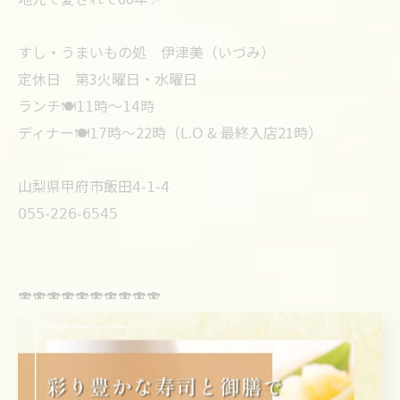
すし・うまいもの処 伊津美（いづみ）
定休日 第3火曜日・水曜日
ランチ🍽𝟣𝟣時〜𝟣𝟦時
ディナー🍽𝟣𝟩時〜22時（𝖫.𝖮 & 最終入店21時）
山梨県甲府市飯田𝟦-𝟣-𝟦
𝟢𝟧𝟧-𝟤𝟤𝟨-𝟨𝟧𝟦𝟧
🍣🍣🍣🍣🍣🍣🍣🍣🍣🍣
↓Follow me↓
@koufu_sushi_izumi