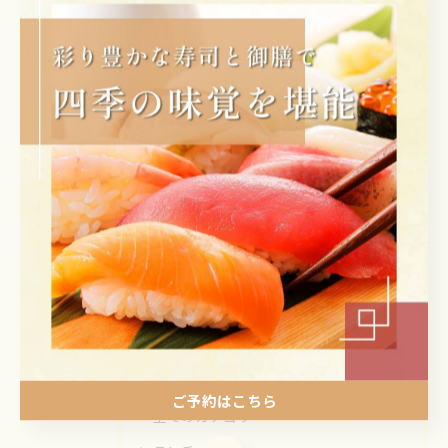
🍣🍣🍣🍣🍣🍣🍣🍣🍣🍣
↓Follow me↓
@koufu_sushi_izumi
< 前のページ
一覧に戻る
次のページ >
カテゴリー
Categories
ご予約はこちら
全てのカテゴリー