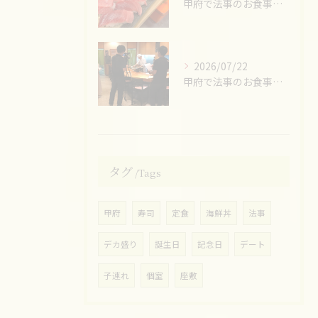
甲府で法事のお食事ならお任せください！
2026/07/22
甲府で法事のお食事ならお任せください！
タグ
Tags
甲府
寿司
定食
海鮮丼
法事
デカ盛り
誕生日
記念日
デート
子連れ
個室
座敷