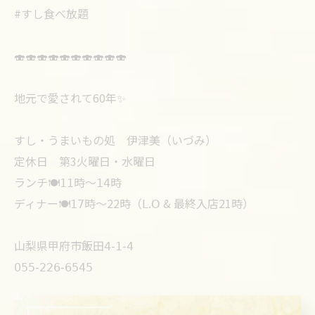
#すし食べ放題
🍣🍣🍣🍣🍣🍣🍣🍣🍣🍣
地元で愛されて60年✨
すし・うまいもの処 伊津美（いづみ）
定休日 第3火曜日・水曜日
ランチ🍽𝟣𝟣時〜𝟣𝟦時
ディナー🍽𝟣𝟩時〜22時（𝖫.𝖮 & 最終入店21時）
山梨県甲府市飯田𝟦-𝟣-𝟦
𝟢𝟧𝟧-𝟤𝟤𝟨-𝟨𝟧𝟦𝟧