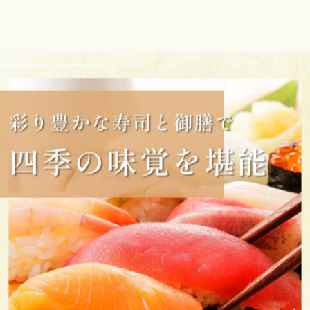
ンチ #甲府ディナー #寿司ランチ #山梨グルメ #出前寿司 #
#忘年会 #新年会 #でか寿司