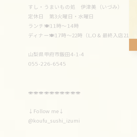
すし・うまいもの処 伊津美（いづみ）
定休日 第3火曜日・水曜日
ランチ🍽𝟣𝟣時〜𝟣𝟦時
ディナー🍽𝟣𝟩時〜22時（𝖫.𝖮 & 最終入店21時
山梨県甲府市飯田𝟦-𝟣-𝟦
𝟢𝟧𝟧-𝟤𝟤𝟨-𝟨𝟧𝟦𝟧
🍣🍣🍣🍣🍣🍣🍣🍣🍣🍣
↓Follow me↓
@koufu_sushi_izumi