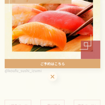
ランチ🍽𝟣𝟣時〜𝟣𝟦時
ディナー🍽𝟣𝟩時〜22時（𝖫.𝖮 & 最終入店21時）
山梨県甲府市飯田𝟦-𝟣-𝟦
𝟢𝟧𝟧-𝟤𝟤𝟨-𝟨𝟧𝟦𝟧
🍣🍣🍣🍣🍣🍣🍣🍣🍣🍣
↓Follow me↓
ご予約はこちら
@koufu_sushi_izumi
ご予約はこちら