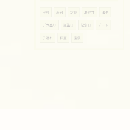
甲府
寿司
定食
海鮮丼
法事
デカ盛り
誕生日
記念日
デート
子連れ
個室
座敷