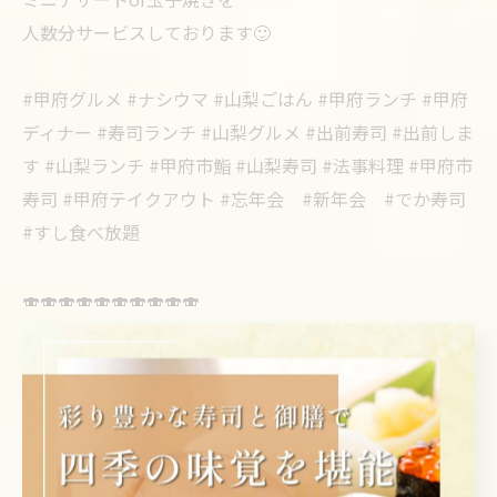
人数分サービスしております🙂
#甲府グルメ #ナシウマ #山梨ごはん #甲府ランチ #甲府
ディナー #寿司ランチ #山梨グルメ #出前寿司 #出前しま
す #山梨ランチ #甲府市鮨 #山梨寿司 #法事料理 #甲府市
寿司 #甲府テイクアウト #忘年会 #新年会 #でか寿司
#すし食べ放題
🍣🍣🍣🍣🍣🍣🍣🍣🍣🍣
地元で愛されて60年✨
すし・うまいもの処 伊津美（いづみ）
定休日 第3火曜日・水曜日