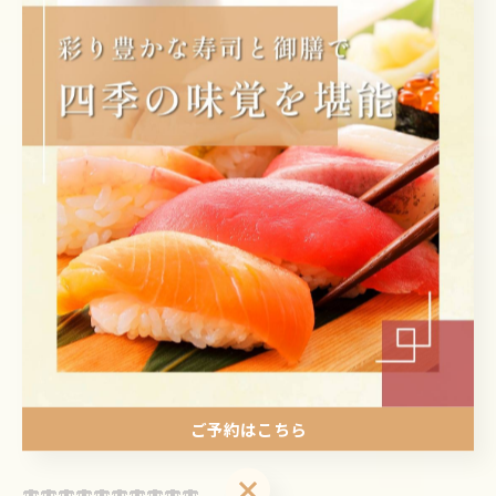
🍣🍣🍣🍣🍣🍣🍣🍣🍣🍣
地元で愛されて60年✨
すし・うまいもの処 伊津美（いづみ）
定休日 第3火曜日・水曜日
ランチ🍽𝟣𝟣時〜𝟣𝟦時
ディナー🍽𝟣𝟩時〜22時（𝖫.𝖮 & 最終入店21時）
山梨県甲府市飯田𝟦-𝟣-𝟦
𝟢𝟧𝟧-𝟤𝟤𝟨-𝟨𝟧𝟦𝟧
ご予約はこちら
ご予約はこちら
🍣🍣🍣🍣🍣🍣🍣🍣🍣🍣