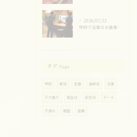
2026/07/22
甲府で法事のお食事ならお任せください！
タグ
Tags
甲府
寿司
定食
海鮮丼
法事
デカ盛り
誕生日
記念日
デート
子連れ
個室
座敷