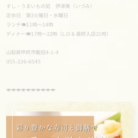
すし・うまいもの処 伊津美（いづみ）
定休日 第3火曜日・水曜日
ランチ🍽𝟣𝟣時〜𝟣𝟦時
ディナー🍽𝟣𝟩時〜22時（𝖫.𝖮 & 最終入店21時）
山梨県甲府市飯田𝟦-𝟣-𝟦
𝟢𝟧𝟧-𝟤𝟤𝟨-𝟨𝟧𝟦𝟧
🍣🍣🍣🍣🍣🍣🍣🍣🍣🍣
↓Follow me↓
@koufu_sushi_izumi