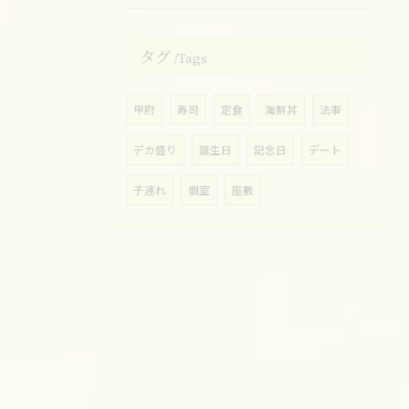
タグ
Tags
甲府
寿司
定食
海鮮丼
法事
デカ盛り
誕生日
記念日
デート
子連れ
個室
座敷