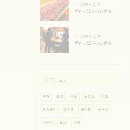
2026/07/31
甲府で法事のお食事ならお任せください！
2026/07/22
甲府で法事のお食事ならお任せください！
タグ
Tags
甲府
寿司
定食
海鮮丼
法事
デカ盛り
誕生日
記念日
デート
子連れ
個室
座敷