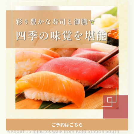
【Sushi & Japanese Dining Izumi】
🍣A Beloved Long-Established Sushi Restaurant🍣
🐟Fresh Seafood Delivered Daily from Toyosu &
Numazu🐟
📍4-1-4 Iida, Kofu, Yamanashi, Japan
ご予約はこちら
🚶About 15 minutes walk from Kofu Station South