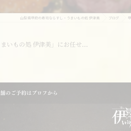
山梨県甲府の寿司ならすし・うまいもの処 伊津美
ブログ
いもの処 伊津美」にお任せ...