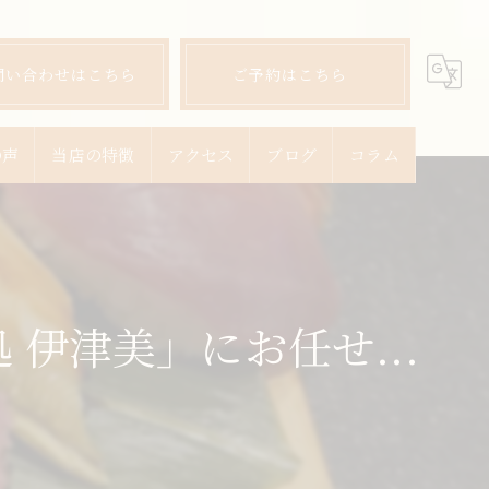
問い合わせはこちら
ご予約はこちら
の声
当店の特徴
アクセス
ブログ
コラム
ランチ
ディナー
伊津美」にお任せ...
宴会
飲み放題
コース