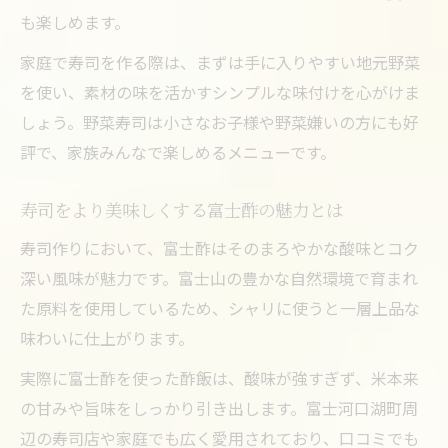
寿司作りが楽しくなる盛り付けの工夫例
も楽しめます。
寿司を魅力的に演出する食材の下処理法
家庭で寿司を作る際は、まずは手に入りやすい地元野菜
河口湖エリアで試す酢配合アレンジ術
を使い、素材の味を活かすシンプルな味付けを心がけま
寿司を楽しむための酢配合アレンジ実例
しょう。野菜寿司は小さなお子様や野菜嫌いの方にも好
寿司酢配合のアレンジで個性を出すヒント
評で、家族みんなで楽しめるメニューです。
寿司の味が広がる酢のアレンジ方法を解説
寿司をより美味しくする富士酢の魅力とは
寿司作りがもっと楽しくなるおすすめアレ
ンジ
寿司作りにおいて、富士酢はそのまろやかな酸味とコク
深い風味が魅力です。富士山の豊かな自然環境で育まれ
寿司に合う地方独自の酢の使い方を紹介
た原料を使用しているため、シャリに使うと一層上品な
味わいに仕上がります。
実際に富士酢を使った酢飯は、酸味が強すぎず、米本来
の甘みや旨味をしっかり引き出します。富士河口湖町周
辺の寿司店や家庭でも広く愛用されており、口コミでも