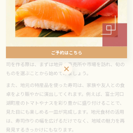
野菜や山菜は素材本来の甘みや食感が際立ち、酢飯との
相性も抜群です。
地元食材を選ぶ際は、鮮度にこだわることが重要です。
例えば、朝採れのキュウリやアスパラ、季節の山菜は、
簡単な塩もみや浅漬けにしてから寿司ネタとして活用す
ご予約はこちら
ると、シャリの酸味と調和しやすくなります。家庭で寿
司を作る際は、まずは地元の直売所や市場を訪れ、旬の
ご予約はこちら
ものを選ぶことから始めてみましょう。
また、地元の特産品を使った寿司は、家族や友人との食
卓をより賑やかに演出してくれます。例えば、富士河口
湖町産のトマトやナスを彩り豊かに盛り付けることで、
見た目にも楽しめる一皿が完成します。地元食材の活用
は、寿司作りの幅を広げるだけでなく、地域の魅力を再
発見するきっかけにもなります。