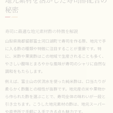
家庭で再現できる寿司の酢の黄金比
秘密
寿司に合う酢の黄金比を家庭で実現する方
法
寿司酢配合の基本と応用テクニックを解説
寿司に最適な地元素材酢の特徴を解説
寿司作り初心者にも分かりやすい酢の配合
山梨県南都留郡富士河口湖町で寿司を作る際、地元で手
例
に入る酢の種類や特徴に注目することが重要です。特
寿司の味を左右する酢飯の調整ポイント
に、米酢や果実酢はこの地域で生産されることも多く、
寿司酢配合のよくある悩みと解決アイデア
やさしい酸味とまろやかな風味が寿司のシャリに自然な
富士河口湖町の恵みで味わう自家製寿司
調和をもたらします。
寿司を彩る地元食材の選び方と活用法
例えば、富士山の伏流水を使った純米酢は、口当たりが
寿司酢配合に最適な富士河口湖町産食材と
柔らかく酢飯との相性が抜群です。地元産の米や果物か
は
ら作られた酢を選ぶことで、寿司全体の味わいが一段と
寿司作りが楽しくなる地元野菜の取り入れ
引き立ちます。こうした地元素材の酢は、地元スーパー
方
や直売所で手軽に入手できる点も魅力です。