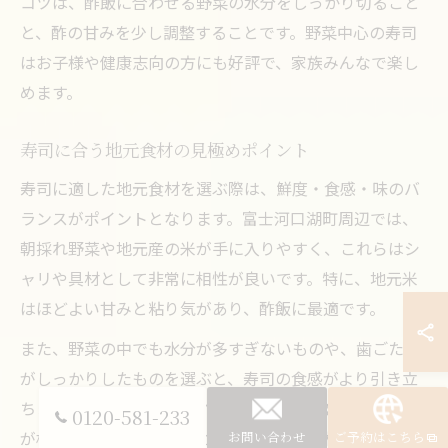
コツは、酢飯に合わせる野菜の水分をしっかり切ること
と、酢の甘みを少し調整することです。野菜中心の寿司
はお子様や健康志向の方にも好評で、家族みんなで楽し
めます。
寿司に合う地元食材の見極めポイント
寿司に適した地元食材を選ぶ際は、鮮度・食感・味のバ
ランスがポイントとなります。富士河口湖町周辺では、
朝採れ野菜や地元産の米が手に入りやすく、これらはシ
ャリや具材として非常に相性が良いです。特に、地元米
はほどよい甘みと粘り気があり、酢飯に最適です。
また、野菜の中でも水分が多すぎないものや、歯ごたえ
がしっかりしたものを選ぶと、寿司の食感がより引き立
ちます。実際に地元の方からは「旬の野菜を使うと寿司
0120-581-233
が格段に美味しくなる」との声も多く、素材選びが寿司
お問い合わせ
ご予約はこちら