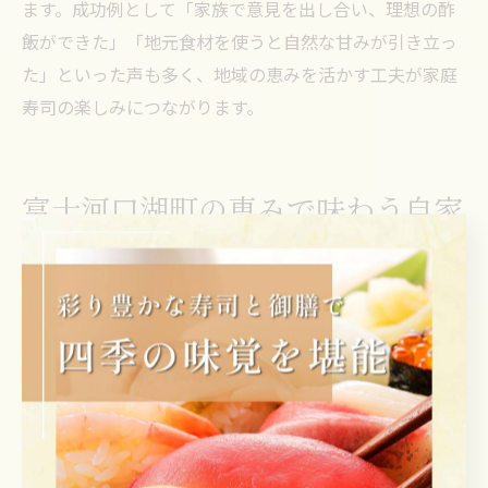
ます。成功例として「家族で意見を出し合い、理想の酢
飯ができた」「地元食材を使うと自然な甘みが引き立っ
た」といった声も多く、地域の恵みを活かす工夫が家庭
寿司の楽しみにつながります。
富士河口湖町の恵みで味わう自家
製寿司
寿司を彩る地元食材の選び方と活用法
寿司作りの楽しみは、地元ならではの新鮮な食材を取り
入れることにあります。山梨県南都留郡富士河口湖町で
は、富士山の恵みを受けた野菜や山菜、地元産の米が豊
富に揃い、寿司の魅力を一層引き立てます。特に、旬の