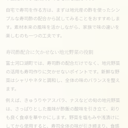
寿司の酢飯に合う地元の米や水の特徴
自宅で寿司を作る方は、まずは地元産の酢を使ったシン
寿司で感じる富士河口湖町の季節感と工夫
プルな寿司酢の配合から試してみることをおすすめしま
寿司作りに最適な酢選びと配合のコツ
す。素材本来の風味を活かしながら、家族で味の違いを
楽しむのも一つの工夫です。
寿司に合う酢の種類と味の違いを解説
寿司酢配合のプロが教える選び方ポイント
寿司酢配合に欠かせない地元野菜の役割
寿司の風味を引き出す配合のテクニック
富士河口湖町では、寿司酢の配合だけでなく、地元野菜
寿司がもっと美味しくなる家庭の酢の選択
の活用も寿司作りに欠かせないポイントです。新鮮な野
肢
菜はシャリやネタと調和し、全体の味のバランスを整え
寿司酢配合で大切な酸味と甘みのバランス
ます。
オリジナル寿司を彩る地元素材の工夫
例えば、きゅうりやアスパラ、ナスなどの旬の地元野菜
寿司の彩りを豊かにする地元素材の選択法
は、さっぱりとした風味が酢飯の酸味を引き立て、彩り
寿司酢配合と相性抜群な旬の野菜活用術
も良く食卓を華やかにします。野菜を塩もみや浅漬けに
寿司に合う地元食材の見極めポイント
してから使用すると、寿司全体の味が引き締まり、食感