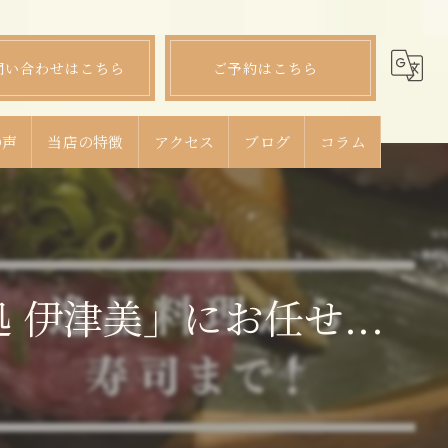
問い合わせはこちら
ご予約はこちら
の声
当店の特徴
アクセス
ブログ
コラム
ランチ
ディナー
伊津美」にお任せ...
宴会
飲み放題
コース