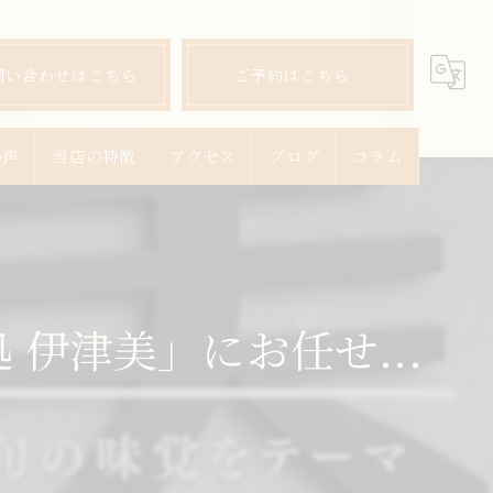
問い合わせはこちら
ご予約はこちら
の声
当店の特徴
アクセス
ブログ
コラム
ランチ
ディナー
伊津美」にお任せ...
宴会
飲み放題
コース