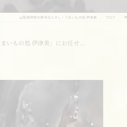
山梨県甲府の寿司ならすし・うまいもの処 伊津美
ブログ
いもの処 伊津美」にお任せ...