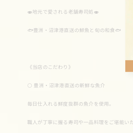
🍣地元で愛される老舗寿司処🍣
🐟豊洲・沼津港直送の鮮魚と旬の和食🐟
《当店のこだわり》
⚪️ 豊洲・沼津港直送の新鮮な魚介
毎日仕入れる鮮度抜群の魚介を使用。
職人が丁寧に握る寿司や一品料理をご堪能い