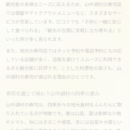
観光客の多様なニーズに応えるため、山中湖村の寿司店
寿司で家族団らんを楽しむ山中湖村の工夫
では個室やテイクアウトメニューなど、さまざまなサー
子連れでも安心の寿司選びポイントを紹介
ビスが充実しています。口コミでも「子供と一緒に安心
家族向けテイクアウト寿司のおすすめ活用
して食べられる」「観光の合間に気軽に立ち寄れる」と
法
いった声が多く見られます。
寿司の新鮮さを家族で味わうコツとは
また、地元の寿司店ではネット予約や電話予約にも対応
山中湖村で体験する家族向け和食の魅力
している店舗が多く、混雑を避けてスムーズに利用でき
る点も観光客に好評です。こうした利便性の高さも、山
中湖村の寿司が選ばれる理由のひとつです。
寿司を通じて味わう山中湖村の四季の恵み
山中湖村の寿司は、四季折々の地元食材をふんだんに取
り入れている点が特徴です。春は山菜、夏は新鮮な川魚
やトマト、秋にはきのこや根菜、冬には白菜や大根とい