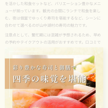
を活かした和食セットなど、バリエーション豊かなメニ
ューが揃っています。観光の合間にランチで和食を楽し
む、夜は個室でゆっくり寿司を堪能するなど、シーンに
合わせて選べるのが山中湖村の寿司の魅力です。
注意点として、繁忙期には混雑が予想されるため、早め
の予約やテイクアウトの活用がおすすめです。口コミで
は「家族全員が満足できた」「子供も野菜寿司を喜んで
食べていた」といった声が多く、家族の思い出作りにも
最適です。
持ち帰り寿司で手軽に味わう山中湖の味覚
山中湖村では、持ち帰り寿司（テイクアウト）が手軽に
楽しめる点も大きな魅力です。観光やアウトドアを楽し
みながら、好きな場所で地元食材を使った寿司を味わえ