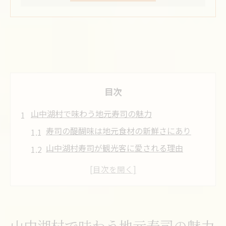
目次
山中湖村で味わう地元寿司の魅力
寿司の醍醐味は地元食材の新鮮さにあり
山中湖村寿司が観光客に愛される理由
寿司を通じて味わう山中湖村の四季の恵み
地元寿司がもたらす和食の奥深さとは
寿司の持ち帰りで手軽に地元の味を満喫
寿司好き必見 山中湖でおすすめ体験
山中湖村で味わう地元寿司の魅力