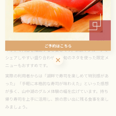
るため、非常に人気があります。湖畔でのピクニックや
宿泊先での夕食など、シーンを選ばずに利用できるのが
ポイントです。
テイクアウトを選ぶ際は、鮮度を保つために保冷バッグ
の利用や、受け取り時間の調整が重要です。また、持ち
帰りメニューは店舗によって異なるため、事前に電話や
ご予約はこちら
ネットで内容を確認すると安心です。家族やグループで
シェアしやすい盛り合わせや、旬のネタを使った限定メ
ご予約はこちら
ニューもおすすめです。
実際の利用者からは「湖畔で寿司を楽しめて特別感があ
った」「手軽に本格的な寿司が味わえた」といった感想
が多く、山中湖のグルメ体験の幅を広げています。持ち
帰り寿司を上手に活用し、旅の思い出に残る食事を楽し
みましょう。