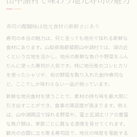
寿司好きが語る山中湖村おすすめポイント
地元寿司屋で発見する旬ネタの魅力とは
山中湖の寿司体験が旅の思い出になる理由
寿司の醍醐味は地元食材の新鮮さにあり
家族で楽しむ寿司と和食の新しい楽しみ方
寿司の本当の魅力は、何と言っても地元で採れる新鮮な
持ち帰り寿司で手軽に味わう山中湖の味覚
食材にあります。山梨県南都留郡山中湖村では、湖の近
くという立地を活かし、地元の新鮮な魚介や野菜をふん
テイクアウト派なら山中湖村寿司で満喫
だんに使った寿司が人気です。特に地元産のコシヒカリ
寿司のテイクアウトで山中湖村を満喫する
を使ったシャリや、旬の野菜を取り入れた創作寿司な
方法
ど、ここでしか味わえない一品が揃っています。
持ち帰り寿司で味わう地元和食の魅力
新鮮な地元食材を使うことで、素材の持ち味を最大限に
山中湖で手軽に楽しむ寿司の選び方ガイド
引き出すことができ、食事の満足度が高まります。例え
テイクアウト寿司で家族や友人と特別な時
ば、山中湖周辺で採れる野菜や、富士五湖エリアの豊富
間を
な魚介類は、季節ごとに異なる表情を見せてくれます。
寿司の持ち帰りで観光中の食事も安心
観光の合間に立ち寄る寿司店で、地元の味覚を堪能する