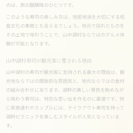
地元食材が光る寿司選びの極意を解説
のは、旅の醍醐味のひとつです。
寿司の味を左右する地元食材の選び方
このような寿司の楽しみ方は、地産地消を大切にする和
山中湖村寿司で注目の旬ネタと和食の秘密
食文化の象徴とも言えるでしょう。地元で採れたものを
寿司好きが知るべき地元食材活用のポイン
その土地で味わうことで、山中湖村ならではのグルメ体
ト
験が可能となります。
鮮度抜群の寿司を選ぶための新常識
地元野菜と寿司の新しい組み合わせに注目
山中湖村寿司が観光客に愛される理由
旬ネタと山中湖の景色で和食時間を満喫
山中湖村の寿司が観光客に支持される最大の理由は、観
寿司の旬ネタで味わう山中湖の季節感
光地ならではの開放的な雰囲気と、地元ならではの食材
の組み合わせにあります。湖畔の美しい景色を眺めなが
山中湖の景色と共に楽しむ寿司の贅沢体験
ら味わう寿司は、特別な思い出を作るのに最適です。特
地元和食店の寿司が観光におすすめな理由
に家族連れやカップルには、テイクアウト寿司を持って
寿司と山中湖の絶景が生み出す特別な時間
湖畔ピクニックを楽しむスタイルが人気となっていま
旬の寿司を味わいながら和食文化に触れる
す。
新鮮寿司を家族で楽しむ山中湖村の工夫