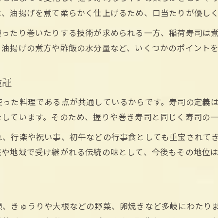
関東風と関西風いなり寿司の特徴を比較
は、油揚げを煮て柔らかく仕上げるため、口当たりが優し
寿司文化から見る関東風と関西風稲荷寿司
握ったり巻いたりする技術が求められる一方、稲荷寿司は
三角と俵型、稲荷寿司の形や味付けの違い
、油揚げの煮方や酢飯の水分量など、いくつかのポイント
寿司の地域性が生む稲荷寿司の個性を解説
関東と関西で異なる稲荷寿司の具材や特徴
検証
寿司の視点で見る稲荷寿司の味や食感比較
使った料理である点が共通しているからです。寿司の定義
失敗しない稲荷寿司レシピの秘訣とは何か
たしています。そのため、握りや巻き寿司と同じく寿司の
寿司作りで失敗しない稲荷寿司のコツを伝授
ご予約はこちら
ご予約はこちら
れ、行楽や祝い事、初午などの行事食としても重宝されて
酢飯と油揚げが絶品になる稲荷寿司の秘訣
庭や地域で受け継がれる伝統の味として、今後もその地位
寿司のプロが教える稲荷寿司のポイント集
人気稲荷寿司レシピに学ぶ成功のテクニック
家庭で再現しやすい稲荷寿司の基本手順
類、きゅうりや大根などの野菜、卵焼きなど多岐にわたり