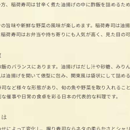
稲荷寿司の伝統が家庭に根付くまでの歩み
一方、稲荷寿司は甘辛く煮た油揚げの中に酢飯を詰めるた
手軽に作れる絶品稲荷寿司のコツまとめ
寿司作り初心者も簡単に稲荷寿司を楽しむコツ
介の旨味や新鮮な野菜の風味が楽しめます。稲荷寿司は油
絶品稲荷寿司を作るためのポイントと準備
に稲荷寿司はお弁当や持ち寄りにも人気が高く、見た目の
寿司の酢飯を美味しく仕上げるコツを紹介
市販の皮を活用した簡単稲荷寿司レシピ
徴
人気の稲荷寿司レシピに学ぶ失敗しない方法
酢飯のバランスにあります。油揚げはだし汁や砂糖、みり
五目や胡麻で楽しむ家庭の稲荷寿司アレンジ
風は油揚げを開いて俵型に包み、関東風は袋状にして詰め
寿司の五目具材で彩る稲荷寿司のアレンジ術
寿司など様々な形態があり、旬の魚や野菜を取り入れるこ
胡麻や野菜を使った稲荷寿司の工夫を提案
別な催事や日常の食卓を彩る日本の代表的な料理です。
家庭で簡単に作れる五目稲荷寿司のコツ
寿司具材を活かした変わり種稲荷寿司レシピ
とは
ごまや人参入り稲荷寿司で食卓を華やかに
わせによって変化し、握り寿司ならネタの柔らかさとシャ