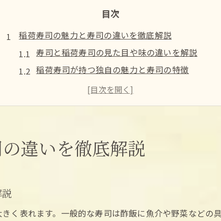
目次
稲荷寿司の魅力と寿司の違いを徹底解説
寿司と稲荷寿司の見た目や味の違いを解説
稲荷寿司が持つ独自の魅力と寿司の特徴
寿司と稲荷寿司の食感や作り方の違いとは
稲荷寿司が寿司の仲間とされる理由を検証
寿司と稲荷寿司の具材やアレンジ比較
伝統の稲荷寿司が生まれた由来と歴史
司の違いを徹底解説
寿司文化と稲荷寿司誕生の歴史をひも解く
稲荷寿司の由来と神社への深い関わり
寿司の歴史から見る稲荷寿司の発展背景
解説
稲荷寿司と寿司の名称や別名の歴史的意義
大きく表れます。一般的な寿司は酢飯に魚介や野菜などの