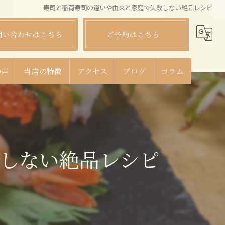
寿司と稲荷寿司の違いや由来と家庭で失敗しない絶品レシピ
問い合わせはこちら
ご予約はこちら
の声
当店の特徴
アクセス
ブログ
コラム
ランチ
ディナー
しない絶品レシピ
宴会
飲み放題
コース